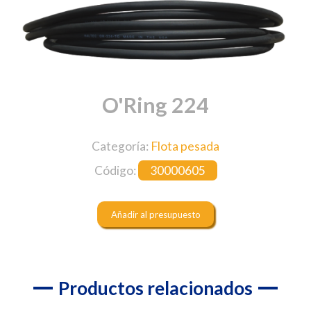
O'Ring 224
Categoría:
Flota pesada
Código:
30000605
Añadir al presupuesto
Productos relacionados